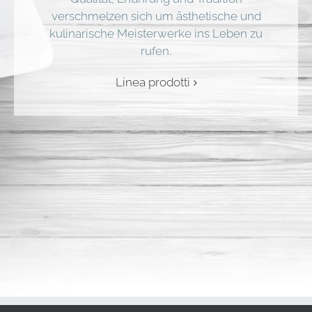
verschmelzen sich um ästhetische und
kulinarische Meisterwerke ins Leben zu
rufen.
Linea prodotti