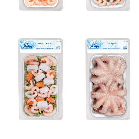
GESÄUBERTE
Fertigmischung
KRAKE
für Risotto
I Tradizionali
Bereit in 8 Minuten