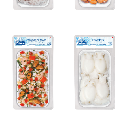
Scoglio-
Gesäuberte
fertigmischung
Sepien
für Spaghetti
I Tradizionali
Bereit in 8 Minuten