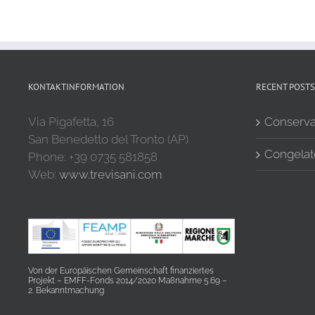
KONTAKTINFORMATION
RECENT POSTS
Via Pigafetta, 16
Conserva
San Benedetto del Tronto (AP)
Congelat
Phone: +39 0735 581858
Web:
www.trevisani.com
Von der Europäischen Gemeinschaft finanziertes
Projekt – EMFF-Fonds 2014/2020 Maßnahme 5.69 –
2. Bekanntmachung