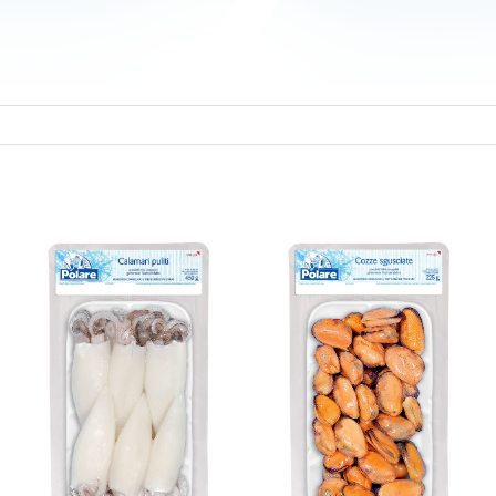
GESCHÄLTE
MEER FANTASIE
MIESMUSCHELN
MIT SCAMPI
I Tradizionali
Bereit in 8 Minuten