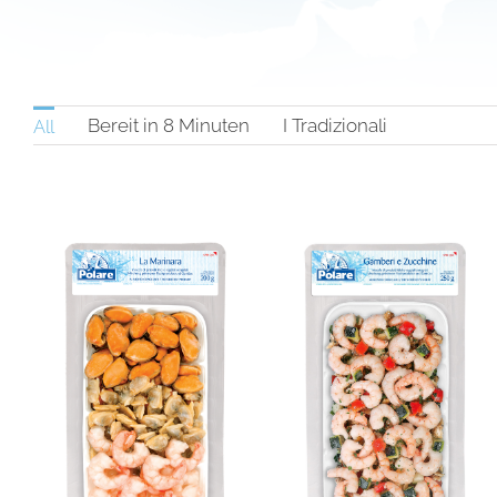
Bereit in 8 Minuten
I Tradizionali
All
GARNELE UND
GESÄUBERTE
ZUCCHINI
KALMARE
Bereit in 8 Minuten
I Tradizionali