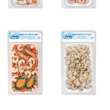
Mischung Mit
Venusmuschel
für Spaghetti
Bereit in 8 Minuten