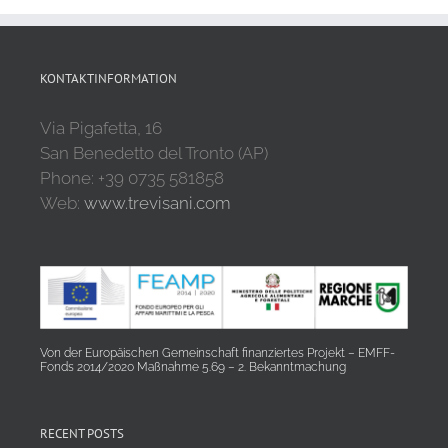
KONTAKTINFORMATION
Via Pigafetta, 16
San Benedetto del Tronto (AP)
Phone: +39 0735 581858
Web:
www.trevisani.com
Von der Europäischen Gemeinschaft finanziertes Projekt – EMFF-
Fonds 2014/2020 Maßnahme 5.69 – 2. Bekanntmachung
RECENT POSTS