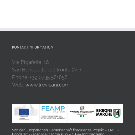
KONTAKTINFORMATION
Via Pigafetta, 16
San Benedetto del Tronto (AP)
Phone: +39 0735 581858
Web:
www.trevisani.com
Von der Europäischen Gemeinschaft finanziertes Projekt – EMFF-
Fonds 2014/2020 Maßnahme 5.69 – 2. Bekanntmachung