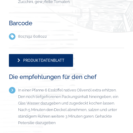
Zucchini, gew¸rfelte Tomaten.
Barcode
8017192 608022
PRODUKTDATENBLATT
Die empfehlungen für den chef
In einer Pfanne 6 Esslöffel natives Olivenöl extra erhitzen.
Den noch tiefgefrorenen Packungsinhalt hineingeben, ein
Glas Wasser dazugeben und zugedeckt kochen lassen.
Nach 5 Minuten den Deckel abnehmen, salzen und unter
ständigem Rühren weitere 3 Minuten garen. Gehackte
Petersilie dazugeben