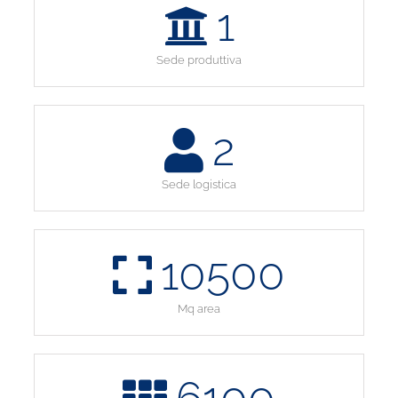
1
Sede produttiva
2
Sede logistica
10500
Mq area