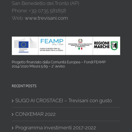
San Benedetto del Tronto (AP)
Phone: +39 0735 581858
Web:
www.trevisani.com
Progetto finanziato dalla Comunità Europea – Fondi FEAMP
2014/2020 Misura 5.69 – 2° avviso.
RECENT POSTS
SUGO AI CROSTACEI – Trevisani con gusto
CONXEMAR 2022
Programma investimenti 2017-2022