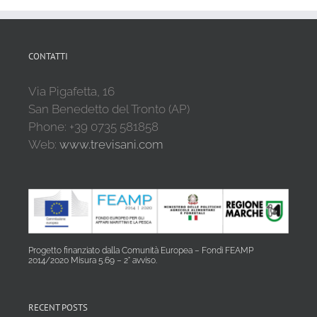
CONTATTI
Via Pigafetta, 16
San Benedetto del Tronto (AP)
Phone: +39 0735 581858
Web:
www.trevisani.com
Progetto finanziato dalla Comunità Europea – Fondi FEAMP
2014/2020 Misura 5.69 – 2° avviso.
RECENT POSTS