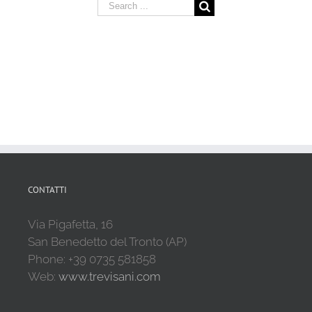
Search
for:
CONTATTI
Via Pigafetta, 16
San Benedetto del Tronto (AP)
Phone: +39 0735 581858
Web:
www.trevisani.com