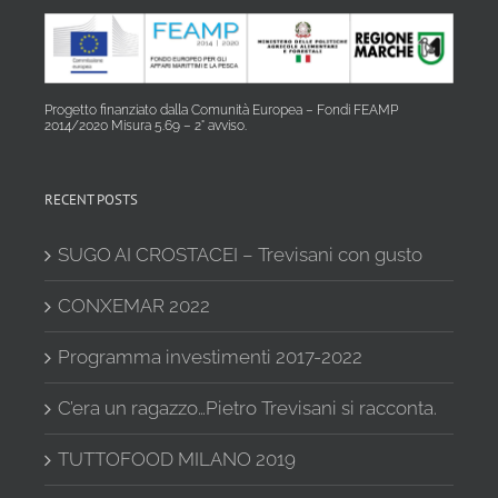
Progetto finanziato dalla Comunità Europea – Fondi FEAMP
2014/2020 Misura 5.69 – 2° avviso.
RECENT POSTS
SUGO AI CROSTACEI – Trevisani con gusto
CONXEMAR 2022
Programma investimenti 2017-2022
C’era un ragazzo…Pietro Trevisani si racconta.
TUTTOFOOD MILANO 2019